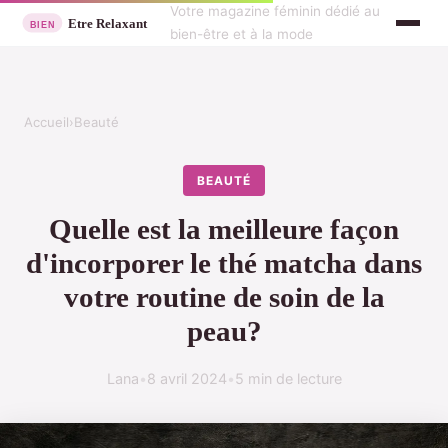
Votre magazine féminin dédié au
bien-être et à la mode
Accueil
›
Beauté
BEAUTÉ
Quelle est la meilleure façon
d'incorporer le thé matcha dans
votre routine de soin de la
peau?
Lana
•
8 avril 2024
•
5 min de lecture