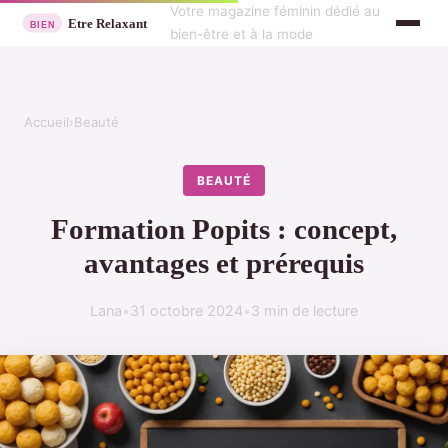
Votre magazine féminin dédié au
bien-être et à la mode
Accueil
›
Beauté
BEAUTÉ
Formation Popits : concept,
avantages et prérequis
Lana
•
31 octobre 2024
•
3 min de lecture