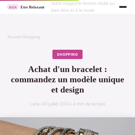
Votre magazine féminin dédié au
bien-être et à la mode
Accueil
›
Shopping
SHOPPING
Achat d'un bracelet :
commandez un modèle unique
et design
Lana
•
30 juillet 2024
•
4 min de lecture